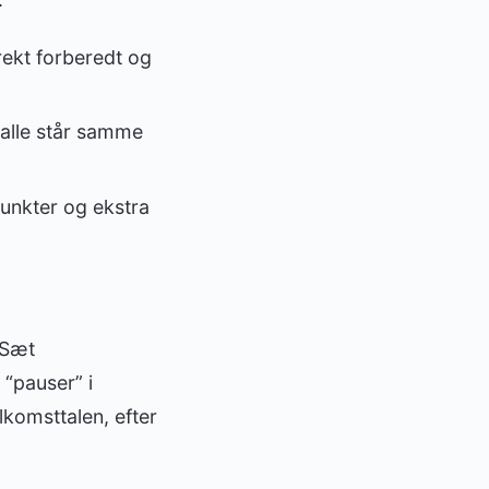
rekt forberedt og
“alle står samme
punkter og ekstra
 Sæt
“pauser” i
lkomsttalen, efter