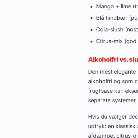
Mango + lime (tr
Blå hindbær (po
Cola-slush (nost
Citrus-mix (god t
Alkoholfri vs. sl
Den mest elegante l
alkoholfri og som c
frugtbase kan eksem
separate systemer.
Hvis du vælger deci
udtryk: en klassisk
afdæmpet citrus-ging