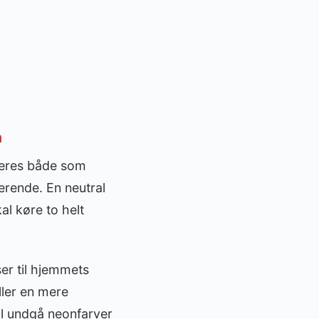
n
rveres både som
erende. En neutral
al køre to helt
ser til hjemmets
ller en mere
vil undgå neonfarver