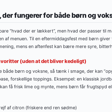
der fungerer for både børn og vok
bare “hvad der er lækkert”, men hvad der passer til 
en af menuen. Til en eftermiddagsfest med børn giver f
 mening, mens en aftenfest kan bære mere syre, bitter
voritter (uden at det bliver kedeligt)
re både børn og voksne, så tænk i smage, der kan “o
se, forskellige toppings. Eksempel: en klassisk jord
kan få frisk lime og mynte, mens børn får frugtspyd el
ejf af citron (friskere end ren sødme)