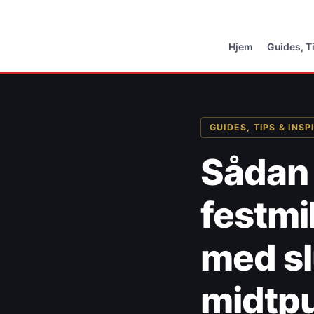
Hjem
Guides, T
GUIDES, TIPS & INSP
Sådan 
festmi
med sl
midtp