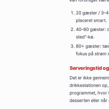
20 gæster / 3–4 
placeret smart.
40–60 gæster: ov
sted”-kø.
80+ gæster: tænk
fokus på strøm 
Serveringstid o
Det er ikke gennems
drikkestationen op
programmet, hvor fo
desserten eller når