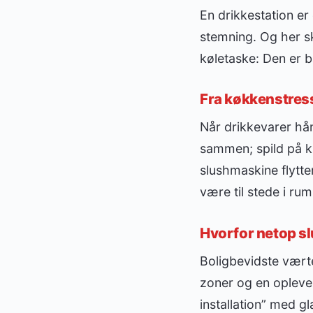
En drikkestation er
stemning. Og her sk
køletaske: Den er 
Fra køkkenstress
Når drikkevarer hån
sammen; spild på kr
slushmaskine flytte
være til stede i ru
Hvorfor netop sl
Boligbevidste værter
zoner og en oplevel
installation” med 