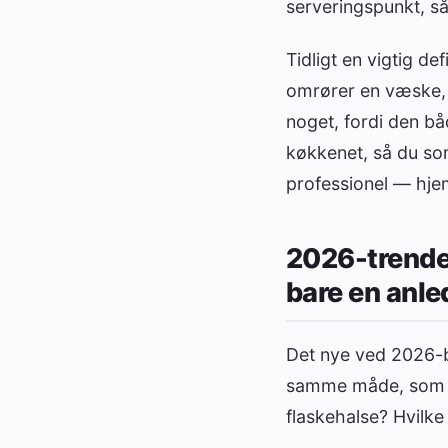
serveringspunkt, så
Tidligt en vigtig def
omrører en væske, s
noget, fordi den bå
køkkenet, så du som
professionel — hj
2026-trende
bare en anle
Det nye ved 2026-bø
samme måde, som ma
flaskehalse? Hvilke 