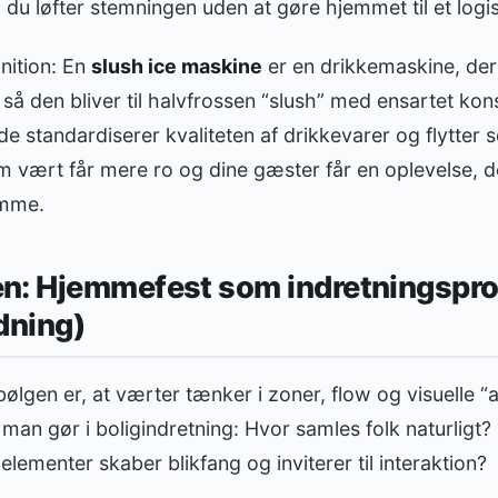
 du løfter stemningen uden at gøre hjemmet til et logis
inition: En
slush ice maskine
er en drikkemaskine, der
å den bliver til halvfrossen “slush” med ensartet kon
de standardiserer kvaliteten af drikkevarer og flytter
 vært får mere ro og dine gæster får en oplevelse, d
emme.
n: Hjemmefest som indretningsproj
dning)
lgen er, at værter tænker i zoner, flow og visuelle “
n gør i boligindretning: Hvor samles folk naturligt?
elementer skaber blikfang og inviterer til interaktion?