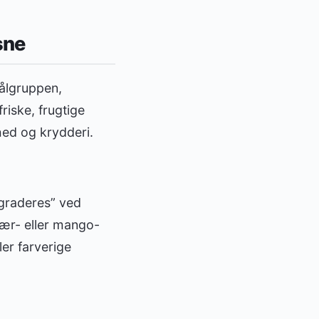
sne
målgruppen,
riske, frugtige
hed og krydderi.
pgraderes” ved
bær- eller mango-
ler farverige