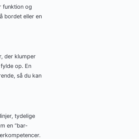
r funktion og
å bordet eller en
r, der klumper
 fylde op. En
ørende, så du kan
injer, tydelige
om en “bar-
nderkompetencer.