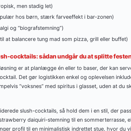
opisk, men stadig let)
pulær hos børn, stærk farveeffekt i bar-zonen)
algi og “biografstemning”)
il at balancere tung mad som pizza, grill eller buffet)
ush-cocktails: sådan undgår du at splitte feste
øsning er at planlægge én eller to baser, der kan se
ocktail. Det gør logistikken enkel og oplevelsen inklud
pelvis “voksnes” med spiritus i glasset, uden at du sk
derede slush-cocktails, så hold dem i en stil, der pas
 strawberry daiquiri-stemning til en sommerterrasse, e
er profil til en minimalistisk indrettet stue, hvor du 