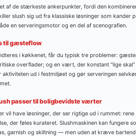
 et af de stærkeste ankerpunkter, fordi den kombinere
iller slush sig ud fra klassiske løsninger som kander p
både en serveringsmotor og en del af scenografien.
 til gæsteflow
dteres i køkkenet, får du typisk tre problemer: gæste
itiske overflader; og en vært, der konstant “lige skal”
r aktiviteten ud i festmiljøet og gør serveringen selvk
mmet.
ush passer til boligbevidste værter
 vil have løsninger, der ser rigtige ud i rummet: rene l
se, der føles kurateret. Slushmaskinen kan fungere s
glas, garnish og skiltning — men uden at kræve barte