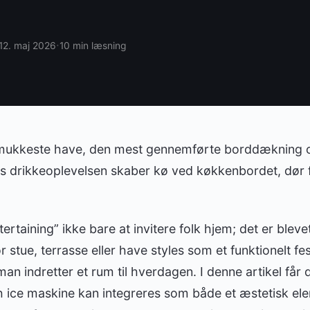
·
12. maj 2026
10 min læsning
mukkeste have, den mest gennemførte borddækning o
is drikkeoplevelsen skaber kø ved køkkenbordet, dør f
rtaining” ikke bare at invitere folk hjem; det er bleve
or stue, terrasse eller have styles som et funktionelt 
n indretter et rum til hverdagen. I denne artikel får 
sh ice maskine kan integreres som både et æstetisk ele