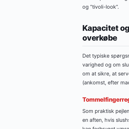
og “tivoli-look”.
Kapacitet og
overkøbe
Det typiske spørgsm
varighed og om slus
om at sikre, at ser
(ankomst, efter mad
Tommelfingerregl
Som praktisk pejle
en aften, hvis slus
kan forbruget være h