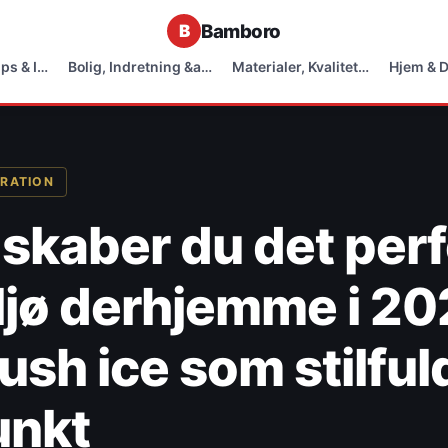
Bamboro
ips & I…
Bolig, Indretning &a…
Materialer, Kvalitet…
Hjem & 
IRATION
skaber du det per
ljø derhjemme i 20
ush ice som stilful
unkt