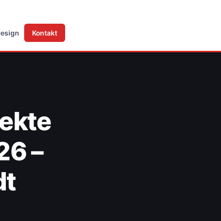
Design
Kontakt
fekte
26 –
dt