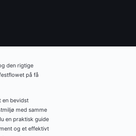
g den rigtige
estflowet på få
t en bevidst
festmiljø med samme
du en praktisk guide
ment og et effektivt