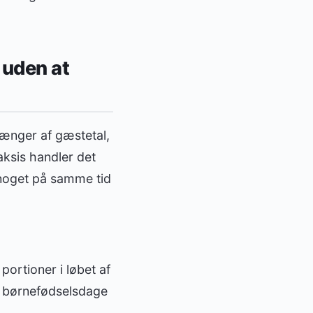
 uden at
hænger af gæstetal,
aksis handler det
e noget på samme tid
ortioner i løbet af
ed børnefødselsdage
.