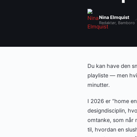
Nina Elmquist
·
Redaktør, Bamboro
Du kan have den s
playliste — men hv
minutter.
I 2026 er “home ente
designdisciplin, hv
omtanke, som når ma
til, hvordan en slu