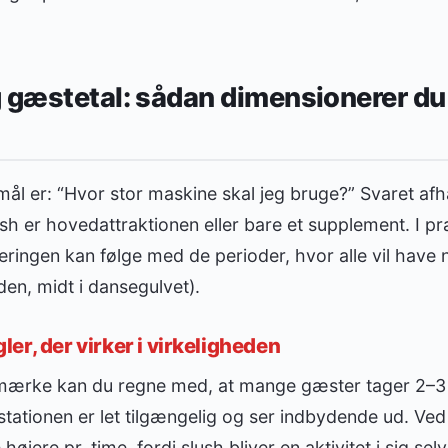
 gæstetal: sådan dimensionerer du
ål er: “Hvor stor maskine skal jeg bruge?” Svaret af
h er hovedattraktionen eller bare et supplement. I pr
veringen kan følge med de perioder, hvor alle vil hav
en, midt i dansegulvet).
er, der virker i virkeligheden
mærke kan du regne med, at mange gæster tager 2–3 p
hstationen er let tilgængelig og ser indbydende ud. V
øjere pr. time, fordi slush bliver en aktivitet i sig selv