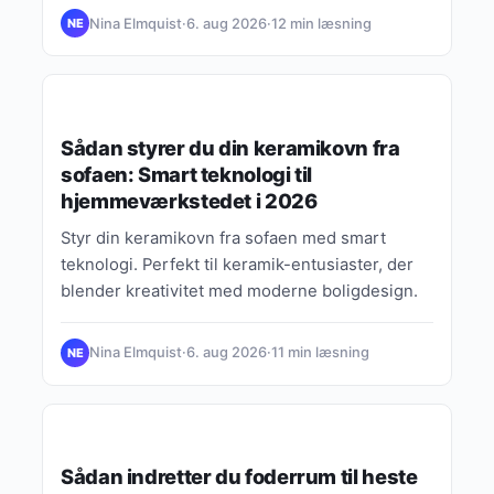
Nina Elmquist
·
6. aug 2026
·
12 min læsning
NE
GUIDES, TIPS & INSPIRATION
Sådan styrer du din keramikovn fra
sofaen: Smart teknologi til
hjemmeværkstedet i 2026
Styr din keramikovn fra sofaen med smart
teknologi. Perfekt til keramik-entusiaster, der
blender kreativitet med moderne boligdesign.
Nina Elmquist
·
6. aug 2026
·
11 min læsning
NE
GUIDES, TIPS & INSPIRATION
Sådan indretter du foderrum til heste