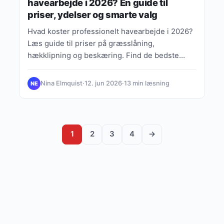
havearbejde i 2026? En guide til
priser, ydelser og smarte valg
Hvad koster professionelt havearbejde i 2026?
Læs guide til priser på græsslåning,
hækklipning og beskæring. Find de bedste
tilbud til dit hjem.
Nina Elmquist
·
12. jun 2026
·
13 min læsning
NE
1
2
3
4
→