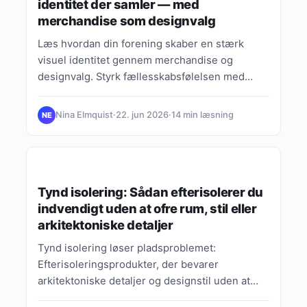
identitet der samler — med
merchandise som designvalg
Læs hvordan din forening skaber en stærk
visuel identitet gennem merchandise og
designvalg. Styrk fællesskabsfølelsen med
ensartet udtryk.
Nina Elmquist
·
22. jun 2026
·
14 min læsning
NE
GUIDES, TIPS & INSPIRATION
Tynd isolering: Sådan efterisolerer du
indvendigt uden at ofre rum, stil eller
arkitektoniske detaljer
Tynd isolering løser pladsproblemet:
Efterisoleringsprodukter, der bevarer
arkitektoniske detaljer og designstil uden at
reducere rumfølelsen.