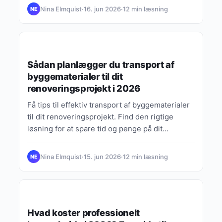
Nina Elmquist
·
16. jun 2026
·
12 min læsning
NE
GUIDES, TIPS & INSPIRATION
Sådan planlægger du transport af
byggematerialer til dit
renoveringsprojekt i 2026
Få tips til effektiv transport af byggematerialer
til dit renoveringsprojekt. Find den rigtige
løsning for at spare tid og penge på dit
byggeprojekt i 2026.
Nina Elmquist
·
15. jun 2026
·
12 min læsning
NE
BUDGET & FORBRUG
Hvad koster professionelt