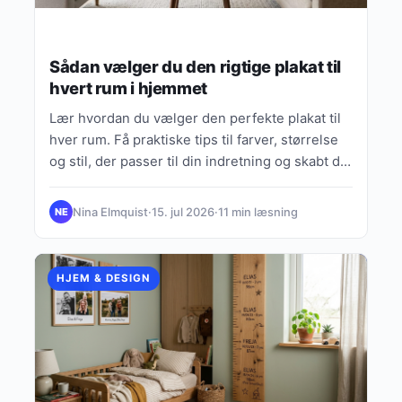
Sådan vælger du den rigtige plakat til
hvert rum i hjemmet
Lær hvordan du vælger den perfekte plakat til
hver rum. Få praktiske tips til farver, størrelse
og stil, der passer til din indretning og skabt det
rette udtryk.
Nina Elmquist
·
15. jul 2026
·
11 min læsning
NE
HJEM & DESIGN