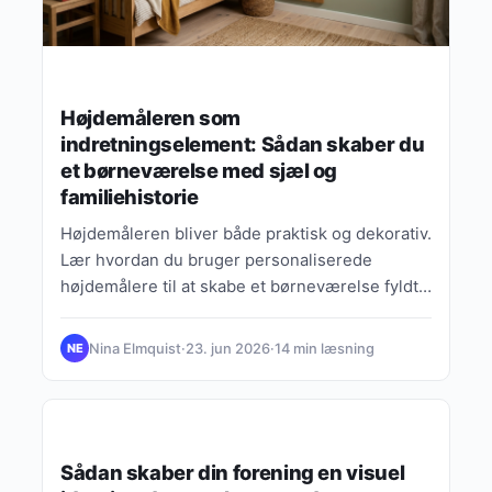
Højdemåleren som
indretningselement: Sådan skaber du
et børneværelse med sjæl og
familiehistorie
Højdemåleren bliver både praktisk og dekorativ.
Lær hvordan du bruger personaliserede
højdemålere til at skabe et børneværelse fyldt
med familiehistorie og varme.
Nina Elmquist
·
23. jun 2026
·
14 min læsning
NE
GUIDES, TIPS & INSPIRATION
Sådan skaber din forening en visuel