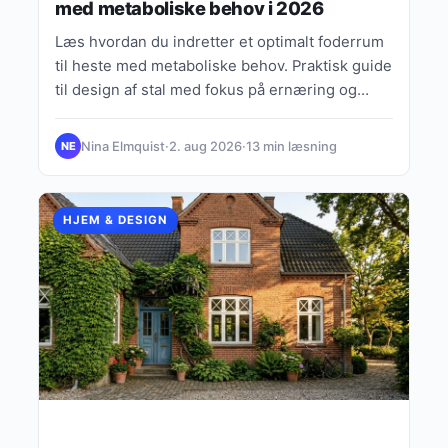
med metaboliske behov i 2026
Læs hvordan du indretter et optimalt foderrum
til heste med metaboliske behov. Praktisk guide
til design af stal med fokus på ernæring og
dyrevelfærd.
Nina Elmquist
·
2. aug 2026
·
13 min læsning
NE
HJEM & DESIGN