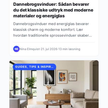
Dannebrogsvinduer: Sådan bevarer
du det klassiske udtryk med moderne
materialer og energiglas
Dannebrogsvinduer med energiglas bevarer
klassisk charm og moderne komfort. Lær
hvordan traditionelle sprossevinduer skaber
autentisk udtryk med høj energieffektivitet.
Nina Elmquist
·
21. jul 2026
·
13 min læsning
NE
GUIDES, TIPS & INSPIRATION