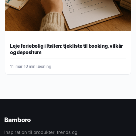
Leje feriebolig i Italien: tjekliste til booking, vilkår
og depositum
11. mar
·
10 min læsning
Bamboro
Inspiration til produkter, trends og