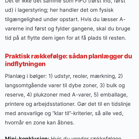
Det er ikke det samme som FIFO (først ind, først
ud) i lagerstyring; her handler det om fysisk
tilgængelighed under opstart. Hvis du læsser A-
varerne ind først og fylder gangene, skal du bruge
tid på at flytte dem igen for at få plads til resten.
Praktisk rækkefølge: sådan planlægger du
indflytningen
Planlæg i bølger: 1) udstyr, reoler, mærkning, 2)
langsomtgående varer til dybe zoner, 3) bulk og
reserve, 4) plukzoner med A-varer, 5) emballage,
printere og arbejdsstationer. Gør det til en tidslinje
med ansvarlige og “klar til”-kriterier, så alle ved,
hvornår en zone kan åbnes.
Mini-konklusion:
Hvis du vender rækkefølgen