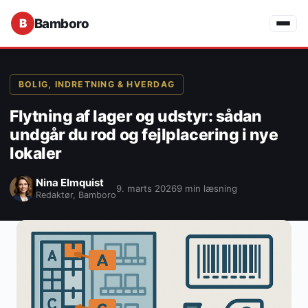
Bamboro
BOLIG, INDRETNING & HVERDAG
Flytning af lager og udstyr: sådan
undgår du rod og fejlplacering i nye
lokaler
Nina Elmquist
9. marts 2026
9 min læsning
Redaktør, Bamboro