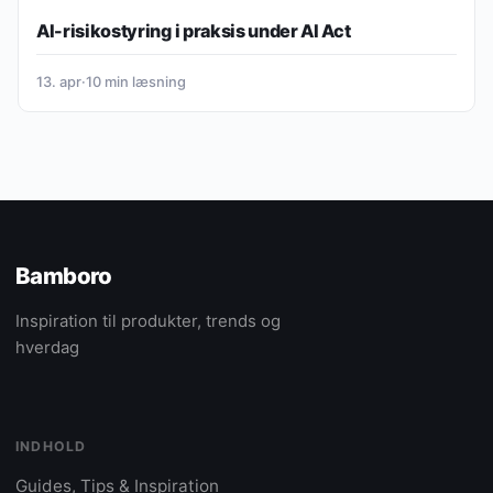
AI-risikostyring i praksis under AI Act
13. apr
·
10 min læsning
Bamboro
Inspiration til produkter, trends og
hverdag
INDHOLD
Guides, Tips & Inspiration