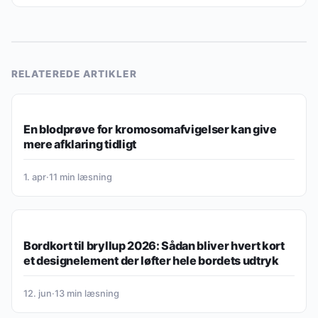
RELATEREDE ARTIKLER
GUIDES, TIPS & INSPIRATION
En blodprøve for kromosomafvigelser kan give
mere afklaring tidligt
1. apr
·
11 min læsning
GUIDES, TIPS & INSPIRATION
Bordkort til bryllup 2026: Sådan bliver hvert kort
et designelement der løfter hele bordets udtryk
12. jun
·
13 min læsning