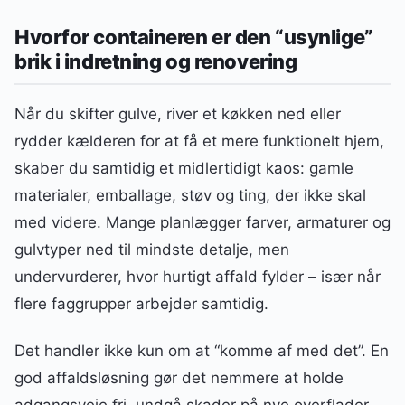
Hvorfor containeren er den “usynlige”
brik i indretning og renovering
Når du skifter gulve, river et køkken ned eller
rydder kælderen for at få et mere funktionelt hjem,
skaber du samtidig et midlertidigt kaos: gamle
materialer, emballage, støv og ting, der ikke skal
med videre. Mange planlægger farver, armaturer og
gulvtyper ned til mindste detalje, men
undervurderer, hvor hurtigt affald fylder – især når
flere faggrupper arbejder samtidig.
Det handler ikke kun om at “komme af med det”. En
god affaldsløsning gør det nemmere at holde
adgangsveje fri, undgå skader på nye overflader