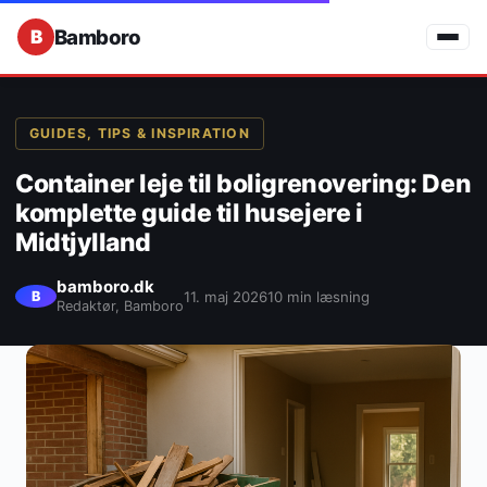
Bamboro
GUIDES, TIPS & INSPIRATION
Container leje til boligrenovering: Den
komplette guide til husejere i
Midtjylland
bamboro.dk
11. maj 2026
10 min læsning
B
Redaktør, Bamboro